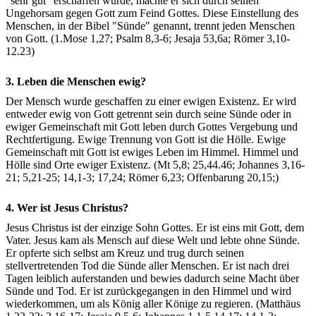
"sehr gut" erschaffen wurde, machte er sich durch seinen
Ungehorsam gegen Gott zum Feind Gottes. Diese Einstellung des
Menschen, in der Bibel "Sünde" genannt, trennt jeden Menschen
von Gott. (1.Mose 1,27; Psalm 8,3-6; Jesaja 53,6a; Römer 3,10-
12.23)
3.
Leben die Menschen ewig?
Der Mensch wurde geschaffen zu einer ewigen Existenz. Er wird
entweder ewig von Gott getrennt sein durch seine Sünde oder in
ewiger Gemeinschaft mit Gott leben durch Gottes Vergebung und
Rechtfertigung. Ewige Trennung von Gott ist die Hölle. Ewige
Gemeinschaft mit Gott ist ewiges Leben im Himmel. Himmel und
Hölle sind Orte ewiger Existenz. (Mt 5,8; 25,44.46; Johannes 3,16-
21; 5,21-25; 14,1-3; 17,24; Römer 6,23; Offenbarung 20,15;)
4. Wer ist Jesus Christus?
Jesus Christus ist der einzige Sohn Gottes. Er ist eins mit Gott, dem
Vater. Jesus kam als Mensch auf diese Welt und lebte ohne Sünde.
Er opferte sich selbst am Kreuz und trug durch seinen
stellvertretenden Tod die Sünde aller Menschen. Er ist nach drei
Tagen leiblich auferstanden und bewies dadurch seine Macht über
Sünde und Tod. Er ist zurückgegangen in den Himmel und wird
wiederkommen, um als König aller Könige zu regieren. (Matthäus