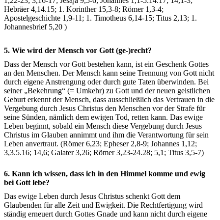
1,22-23; 3,16-17; Jesaja 9,5-6; Johannes 1,1-5.14.17; 14,1-3;
Hebräer 4,14.15; 1. Korinther 15,3-8; Römer 1,3-4;
Apostelgeschichte 1,9-11; 1. Timotheus 6,14-15; Titus 2,13; 1.
Johannesbrief 5,20 )
5.
Wie wird der Mensch vor Gott (ge-)recht?
Dass der Mensch vor Gott bestehen kann, ist ein Geschenk Gottes
an den Menschen. Der Mensch kann seine Trennung von Gott nicht
durch eigene Anstrengung oder durch gute Taten überwinden. Bei
seiner „Bekehrung“ (= Umkehr) zu Gott und der neuen geistlichen
Geburt erkennt der Mensch, dass ausschließlich das Vertrauen in die
Vergebung durch Jesus Christus den Menschen vor der Strafe für
seine Sünden, nämlich dem ewigen Tod, retten kann. Das ewige
Leben beginnt, sobald ein Mensch diese Vergebung durch Jesus
Christus im Glauben annimmt und ihm die Verantwortung für sein
Leben anvertraut. (Römer 6,23; Epheser 2,8-9; Johannes 1,12;
3,3.5.16; 14,6; Galater 3,26; Römer 3,23-24.28; 5,1; Titus 3,5-7)
6.
Kann ich wissen, dass ich in den Himmel komme und ewig
bei Gott lebe?
Das ewige Leben durch Jesus Christus schenkt Gott dem
Glaubenden für alle Zeit und Ewigkeit. Die Rechtfertigung wird
ständig erneuert durch Gottes Gnade und kann nicht durch eigene