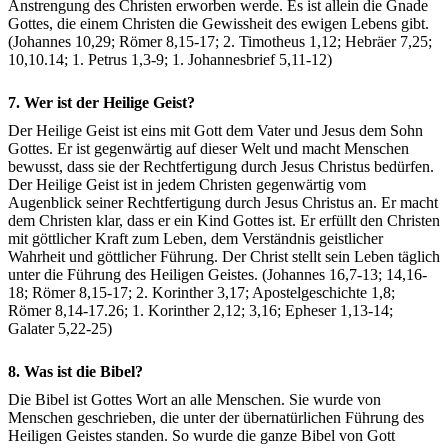
Anstrengung des Christen erworben werde. Es ist allein die Gnade
Gottes, die einem Christen die Gewissheit des ewigen Lebens gibt.
(Johannes 10,29; Römer 8,15-17; 2. Timotheus 1,12; Hebräer 7,25;
10,10.14; 1. Petrus 1,3-9; 1. Johannesbrief 5,11-12)
7. Wer ist der Heilige Geist?
Der Heilige Geist ist eins mit Gott dem Vater und Jesus dem Sohn
Gottes. Er ist gegenwärtig auf dieser Welt und macht Menschen
bewusst, dass sie der Rechtfertigung durch Jesus Christus bedürfen.
Der Heilige Geist ist in jedem Christen gegenwärtig vom
Augenblick seiner Rechtfertigung durch Jesus Christus an. Er macht
dem Christen klar, dass er ein Kind Gottes ist. Er erfüllt den Christen
mit göttlicher Kraft zum Leben, dem Verständnis geistlicher
Wahrheit und göttlicher Führung. Der Christ stellt sein Leben täglich
unter die Führung des Heiligen Geistes. (Johannes 16,7-13; 14,16-
18; Römer 8,15-17; 2. Korinther 3,17; Apostelgeschichte 1,8;
Römer 8,14-17.26; 1. Korinther 2,12; 3,16; Epheser 1,13-14;
Galater 5,22-25)
8. Was ist die Bibel?
Die Bibel ist Gottes Wort an alle Menschen. Sie wurde von
Menschen geschrieben, die unter der übernatürlichen Führung des
Heiligen Geistes standen. So wurde die ganze Bibel von Gott